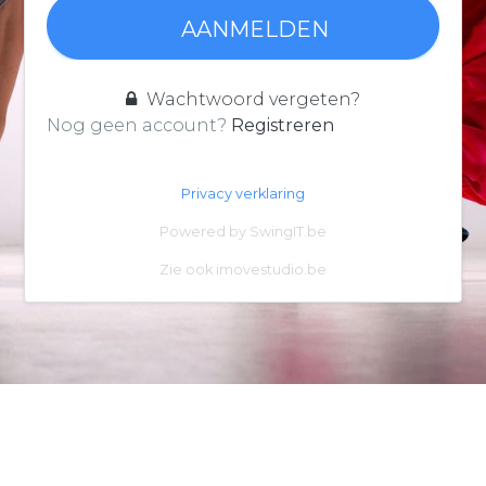
AANMELDEN
Wachtwoord vergeten?
Nog geen account?
Registreren
Privacy verklaring
Powered by
SwingIT.be
Zie ook
imovestudio.be